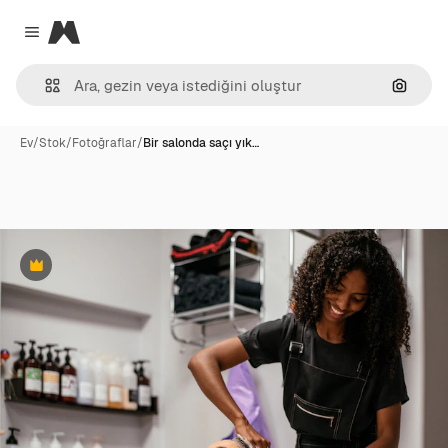
Magnific
Close menu
Görünt
Ev
/
Stok
/
Fotoğraflar
/
Bir salonda saçı yık…
Premium