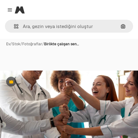
Magnific
Close menu
Görünt
Ev
/
Stok
/
Fotoğraflar
/
Birlikte çalışan sen…
Premium