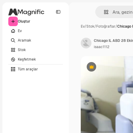
Oluştur
Ev
/
Stok
/
Fotoğraflar
/
Chicago 
Ev
Aramak
isaac1112
Stok
Keşfetmek
Tüm araçlar
Premium