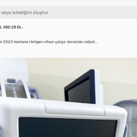
IL ABD 28 Ek…
Chicago IL ABD 28 Ekim 2023 hastane röntgen cihazı çalışır durumda radyolog iş başında savin