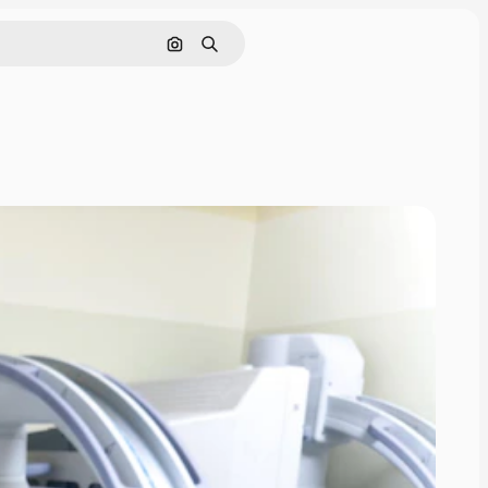
Görüntüyle ara
Aramak