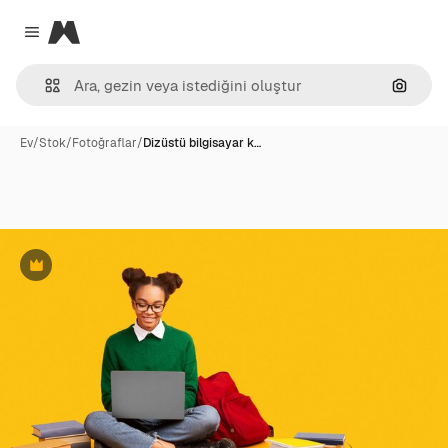
Magnific
Close menu
Görünt
Ev
/
Stok
/
Fotoğraflar
/
Dizüstü bilgisayar k…
Premium