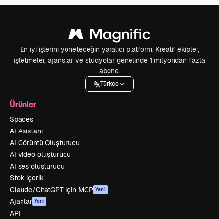
En iyi işlerini yöneteceğin yaratıcı platform. Kreatif ekipler,
işletmeler, ajanslar ve stüdyolar genelinde 1 milyondan fazla
abone.
Türkçe
Ürünler
Spaces
AI Asistanı
AI Görüntü Oluşturucu
AI video oluşturucu
AI ses oluşturucu
Stok içerik
Claude/ChatGPT için MCP
Yeni
Ajanlar
Yeni
API