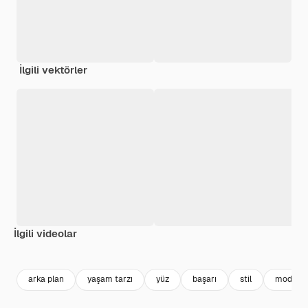
İlgili vektörler
İlgili videolar
Premium
Premium
Premium
Premium
arka plan
yaşam tarzı
yüz
başarı
stil
model