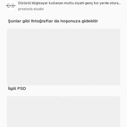
Dizüstü bilgisayar kullanan mutlu siyahi genç kız yerde oturarak ödev yapıyor sarı stüdyo arka planı
prostock-studio
Şunlar gibi fotoğraflar da hoşunuza gidebilir
İlgili PSD