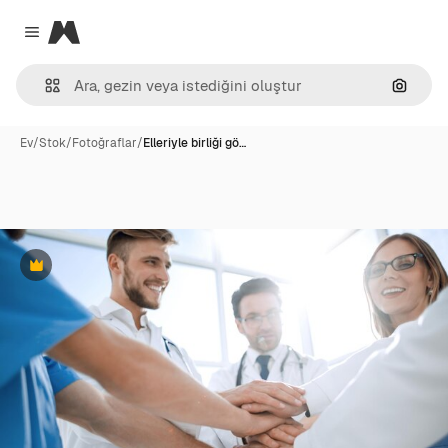
Magnific
Close menu
Görünt
Ev
/
Stok
/
Fotoğraflar
/
Elleriyle birliği gö…
Premium