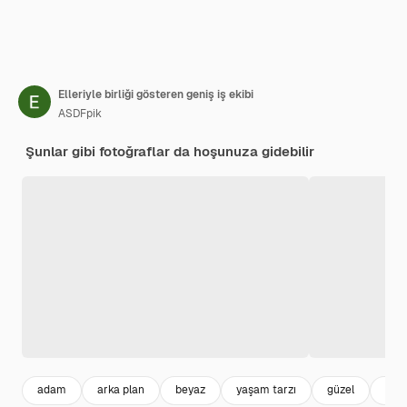
Elleriyle birliği gösteren geniş iş ekibi
ASDFpik
Şunlar gibi fotoğraflar da hoşunuza gidebilir
adam
arka plan
beyaz
yaşam tarzı
güzel
insa