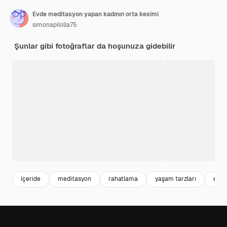
Evde meditasyon yapan kadının orta kesimi
simonapilolla75
Şunlar gibi fotoğraflar da hoşunuza gidebilir
içeride
meditasyon
rahatlama
yaşam tarzları
ev iç