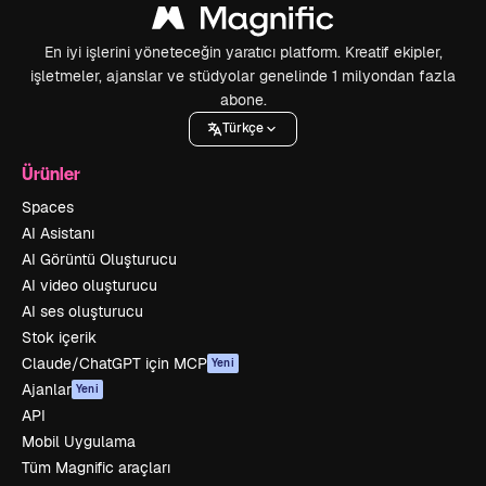
En iyi işlerini yöneteceğin yaratıcı platform. Kreatif ekipler,
işletmeler, ajanslar ve stüdyolar genelinde 1 milyondan fazla
abone.
Türkçe
Ürünler
Spaces
AI Asistanı
AI Görüntü Oluşturucu
AI video oluşturucu
AI ses oluşturucu
Stok içerik
Claude/ChatGPT için MCP
Yeni
Ajanlar
Yeni
API
Mobil Uygulama
Tüm Magnific araçları