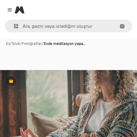
Magnific
Close menu
Görünt
Ev
/
Stok
/
Fotoğraflar
/
Evde meditasyon yapa…
Premium