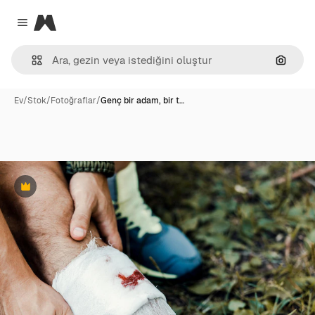
Magnific
Close menu
Görünt
Ev
/
Stok
/
Fotoğraflar
/
Genç bir adam, bir t…
Premium