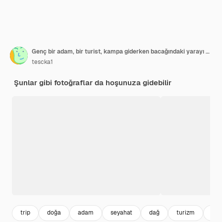
Genç bir adam, bir turist, kampa giderken bacağındaki yarayı bandajlıyor
tescka1
Şunlar gibi fotoğraflar da hoşunuza gidebilir
trip
doğa
adam
seyahat
dağ
turizm
yaz