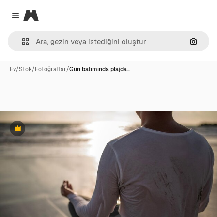
Magnific
Close menu
Görünt
Ev
/
Stok
/
Fotoğraflar
/
Gün batımında plajda…
Premium