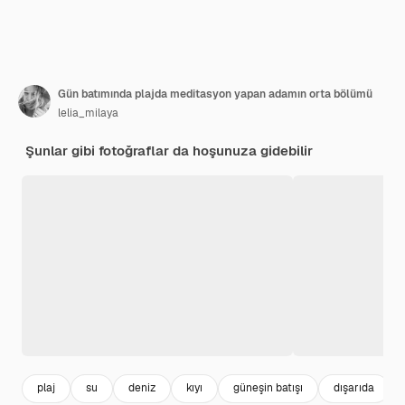
Gün batımında plajda meditasyon yapan adamın orta bölümü
lelia_milaya
Şunlar gibi fotoğraflar da hoşunuza gidebilir
plaj
su
deniz
kıyı
güneşin batışı
dışarıda