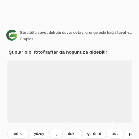
Gürültülü soyut dokulu duvar detayı grunge eski kağıt tuval yüksek detay
Grapics
Şunlar gibi fotoğraflar da hoşunuza gidebilir
antika
yüzey
iş
doku
görüntü
eski
parla