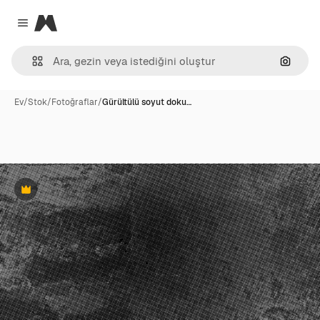
Magnific
Close menu
Görünt
Ev
/
Stok
/
Fotoğraflar
/
Gürültülü soyut doku…
Premium