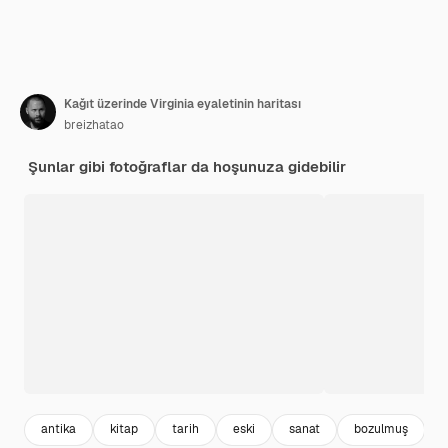
Kağıt üzerinde Virginia eyaletinin haritası
breizhatao
Şunlar gibi fotoğraflar da hoşunuza gidebilir
antika
kitap
tarih
eski
sanat
bozulmuş
ü