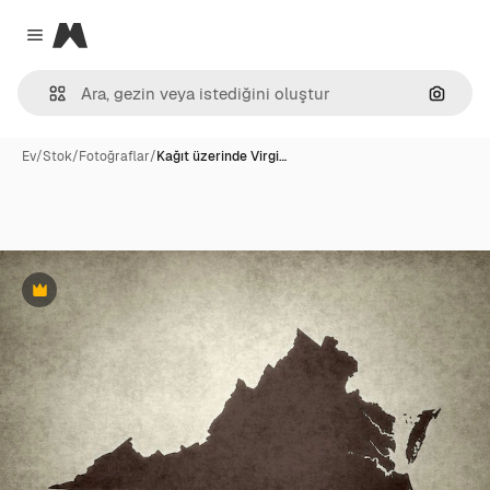
Magnific
Close menu
Görünt
Ev
/
Stok
/
Fotoğraflar
/
Kağıt üzerinde Virgi…
Premium