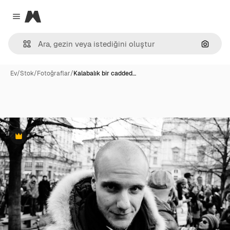
Magnific
Close menu
Görünt
Ev
/
Stok
/
Fotoğraflar
/
Kalabalık bir cadded…
Premium