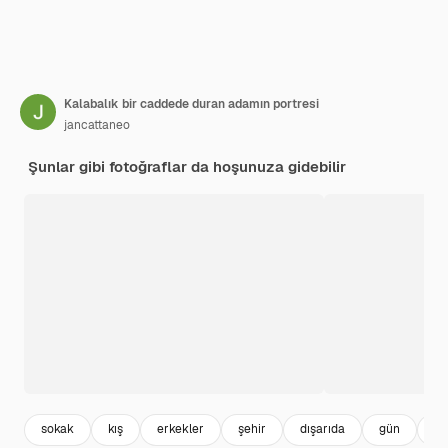
Kalabalık bir caddede duran adamın portresi
jancattaneo
Şunlar gibi fotoğraflar da hoşunuza gidebilir
sokak
kış
erkekler
şehir
dışarıda
gün
ka