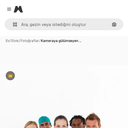
Magnific
Close menu
Görünt
Ev
/
Stok
/
Fotoğraflar
/
Kameraya gülümseyen …
Premium