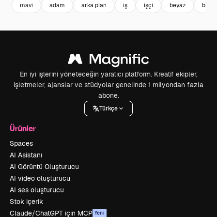
mavi
adam
arka plan
iş
işçi
beyaz
başarı
En iyi işlerini yöneteceğin yaratıcı platform. Kreatif ekipler,
işletmeler, ajanslar ve stüdyolar genelinde 1 milyondan fazla
abone.
Türkçe
Ürünler
Spaces
AI Asistanı
AI Görüntü Oluşturucu
AI video oluşturucu
AI ses oluşturucu
Stok içerik
Claude/ChatGPT için MCP
Yeni