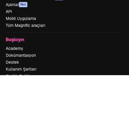
Ajanlar
Yeni
API
Mobil Uygulama
Tüm Magnific araçları
Başlayın
Academy
Dokümantasyon
Destek
Kullanım Şartları
Gizlilik Politikası
Orijinaller
Yeni
Çerez politikası
Güven merkezi
Satış ortakları
Kurumsal
Şirket