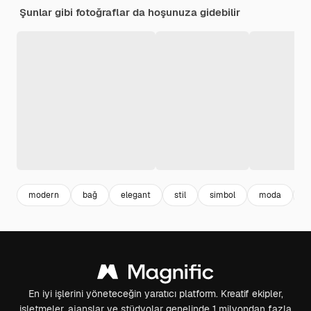
Şunlar gibi fotoğraflar da hoşunuza gidebilir
modern
bağ
elegant
stil
simbol
moda
i
En iyi işlerini yöneteceğin yaratıcı platform. Kreatif ekipler,
işletmeler, ajanslar ve stüdyolar genelinde 1 milyondan fazla