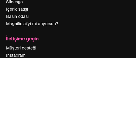
Slidesgo
İçerik satışı
Basın odası
Magnific.ai’yi mi arıyorsun?
İletişime geçin
Müşteri desteği
Instagram
YouTube
LinkedIn
TikTok
Discord
X
Reddit
Copyright © 2010-
2026
Freepik Company S.L.U.
Her hakkı saklıdır
.