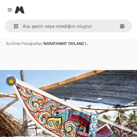
Magnific
Close menu
Görünt
Ev
/
Stok
/
Fotoğraflar
/
NARATHIWAT TAYLAND 1…
Premium