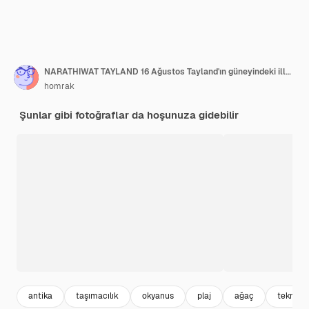
NARATHIWAT TAYLAND 16 Ağustos Tayland'ın güneyindeki illerin Banton Plajı'nda 16 Ağustos 2019'da Narathiwat Tayland'da Kolek veya Koleh geleneksel balıkçı teknesiyle manzara ve rüzgar görüntüsü
homrak
Şunlar gibi fotoğraflar da hoşunuza gidebilir
antika
taşımacılık
okyanus
plaj
ağaç
tekne