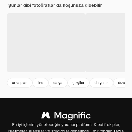
Şunlar gibi fotoğraflar da hoşunuza gidebilir
arka plan
line
dalga
çizgiler
dalgalar
duvar ka
En iyi işlerini yöneteceğin yaratıcı platform. Kreatif ekipler,
işletmeler, ajanslar ve stüdyolar genelinde 1 milyondan fazla