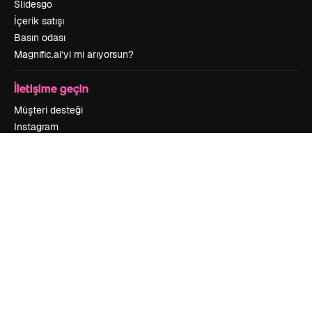
Slidesgo
İçerik satışı
Basın odası
Magnific.ai’yi mi arıyorsun?
İletişime geçin
Müşteri desteği
Instagram
YouTube
LinkedIn
TikTok
Discord
X
Reddit
Copyright © 2010-
2026
Freepik Company S.L.U.
Her hakkı saklıdır
.