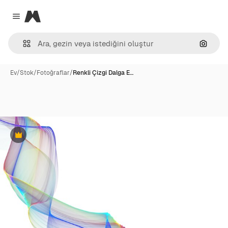
Magnific
Close menu
Görünt
Ev
/
Stok
/
Fotoğraflar
/
Renkli Çizgi Dalga E…
Premium