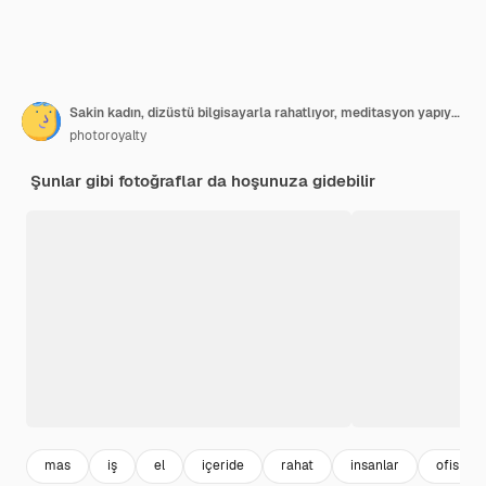
Sakin kadın, dizüstü bilgisayarla rahatlıyor, meditasyon yapıyor, işte stressiz rahatlama konsepti, bilinçli huzurlu genç iş kadını veya öğrenci iş yerinde nefes egzersizleri yoga pratiği yapıyor
photoroyalty
Şunlar gibi fotoğraflar da hoşunuza gidebilir
mas
iş
el
içeride
rahat
insanlar
ofis