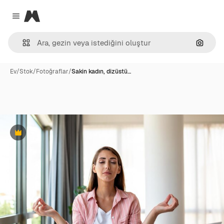
Magnific
Close menu
Görünt
Ev
/
Stok
/
Fotoğraflar
/
Sakin kadın, dizüstü…
Premium