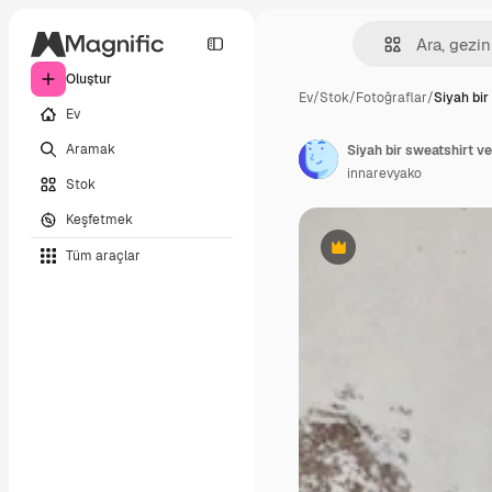
Oluştur
Ev
/
Stok
/
Fotoğraflar
/
Siyah bir
Ev
Aramak
innarevyako
Stok
Keşfetmek
Tüm araçlar
Premium