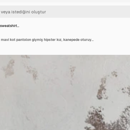
 sweatshirt…
Siyah bir sweatshirt ve mavi kot pantolon giymiş hipster kız, kanepede oturuyor ve içeride kameraya bakıyor. İç mekanda gündelik giyimde genç bir kadın