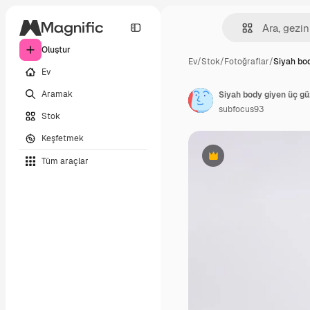
Oluştur
Ev
/
Stok
/
Fotoğraflar
/
Siyah bo
Ev
Aramak
Siyah body giyen üç gü
subfocus93
Stok
Keşfetmek
Tüm araçlar
Premium