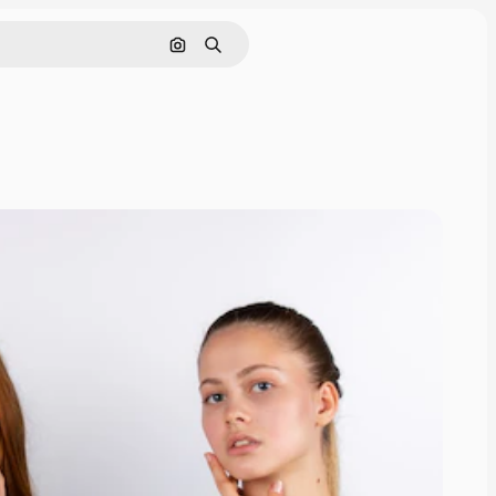
Görüntüyle ara
Aramak