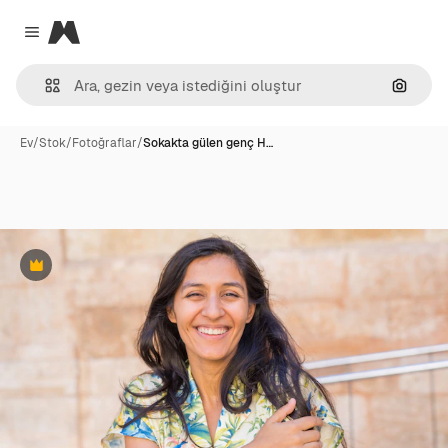
Magnific
Close menu
Görünt
Ev
/
Stok
/
Fotoğraflar
/
Sokakta gülen genç H…
Premium