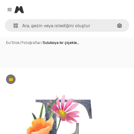
Magnific
Close menu
Görünt
Ev
/
Stok
/
Fotoğraflar
/
Suluboya kır çiçekle…
Premium