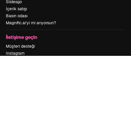
Slidesgo
İçerik satışı
Basın odası
Magnific.ai’yi mi arıyorsun?
İletişime geçin
Müşteri desteği
Instagram
YouTube
LinkedIn
TikTok
Discord
X
Reddit
Copyright © 2010-
2026
Freepik Company S.L.U.
Her hakkı saklıdır
.