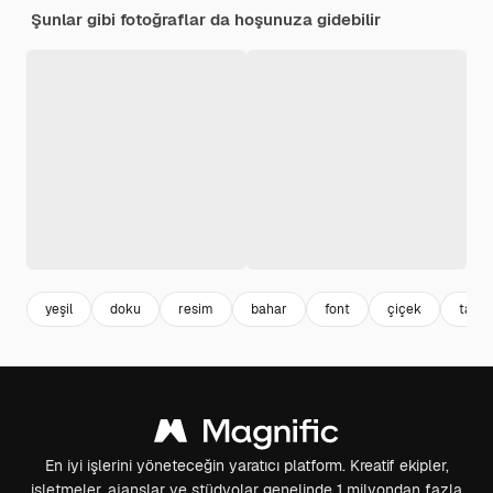
Şunlar gibi fotoğraflar da hoşunuza gidebilir
yeşil
doku
resim
bahar
font
çiçek
tasa
En iyi işlerini yöneteceğin yaratıcı platform. Kreatif ekipler,
işletmeler, ajanslar ve stüdyolar genelinde 1 milyondan fazla