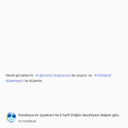
Kendi görsellerini
AI görüntü oluşturucu
ile oluştur ve
AI fotoğraf
düzenleyici
ile düzenle.
Suluboya kır çiçekleri ile E harfi Düğün davetiyesi doğum günü tebrik kartı ve diğer tasarımlar için mükemmel bir şekilde izole edilmiş botanik buket monogram baş harfleri ile çiçek alfabesi seti
mi.nadzeya