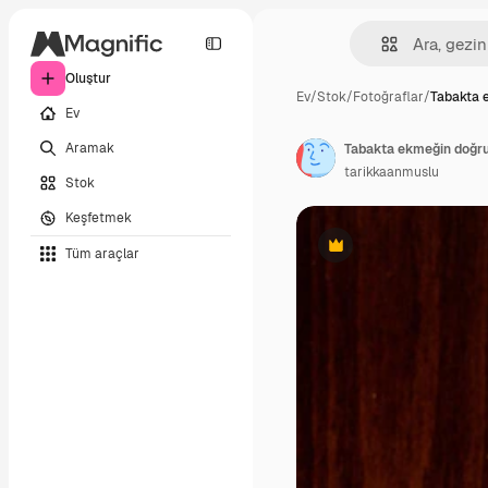
Oluştur
Ev
/
Stok
/
Fotoğraflar
/
Tabakta 
Ev
Aramak
Tabakta ekmeğin doğru
tarikkaanmuslu
Stok
Keşfetmek
Tüm araçlar
Premium