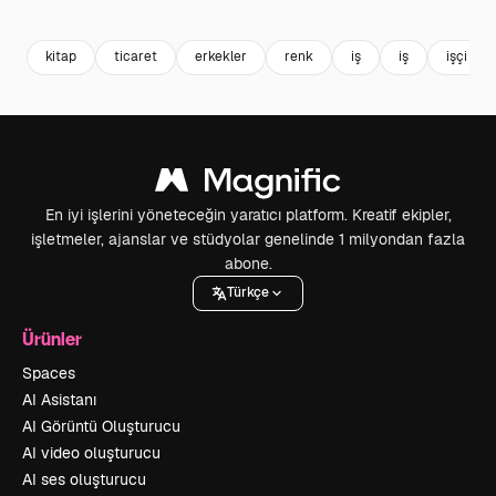
Premium
Premium
Premium
Premium
kitap
ticaret
erkekler
renk
iş
iş
işçi
En iyi işlerini yöneteceğin yaratıcı platform. Kreatif ekipler,
işletmeler, ajanslar ve stüdyolar genelinde 1 milyondan fazla
abone.
Türkçe
Ürünler
Spaces
AI Asistanı
AI Görüntü Oluşturucu
AI video oluşturucu
AI ses oluşturucu