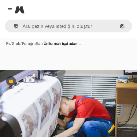
Magnific
Close menu
Görünt
Ev
/
Stok
/
Fotoğraflar
/
Üniformalı işçi adam…
Premium