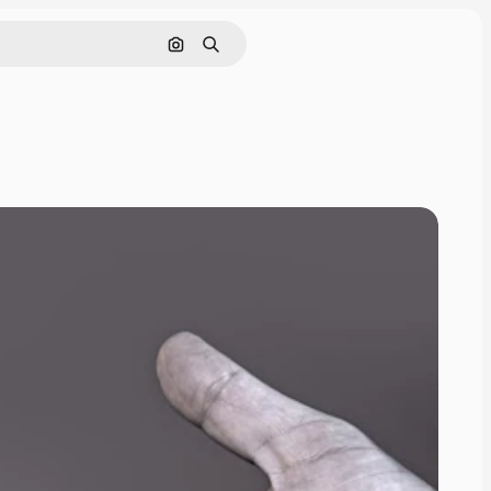
Görüntüyle ara
Aramak