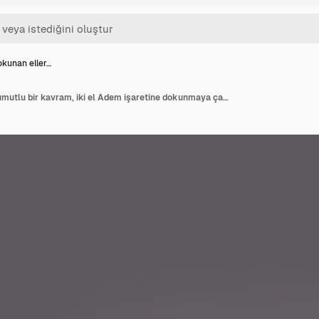
okunan eller…
Uzanıp dokunan eller, umutlu bir kavram, iki el Adem işaretine dokunmaya çalışıyor, insan