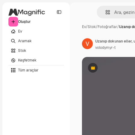
Oluştur
Ev
/
Stok
/
Fotoğraflar
/
Uzanıp d
Ev
Aramak
volodymyr-t
Stok
Keşfetmek
Tüm araçlar
Premium