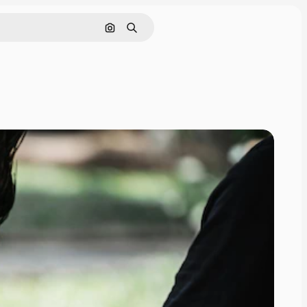
Görüntüyle ara
Aramak