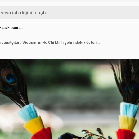
klasik opera…
Vietnam klasik operası sanatçıları, Vietnam'ın Ho Chi Minh şehrindeki gösteri için makyaj yapıyor