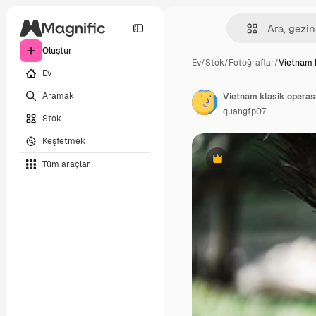
Oluştur
Ev
/
Stok
/
Fotoğraflar
/
Vietnam 
Ev
Aramak
quangfp07
Stok
Keşfetmek
Tüm araçlar
Premium