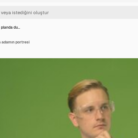
a planda du…
n adamın portresi