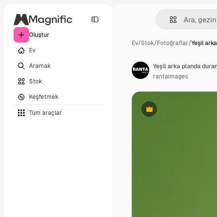
Oluştur
Ev
/
Stok
/
Fotoğraflar
/
Yeşil ark
Ev
Aramak
Yeşil arka planda dura
rantaimages
Stok
Keşfetmek
Tüm araçlar
Premium