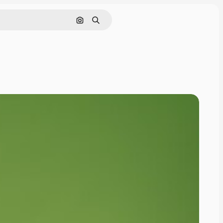
Görüntüyle ara
Aramak