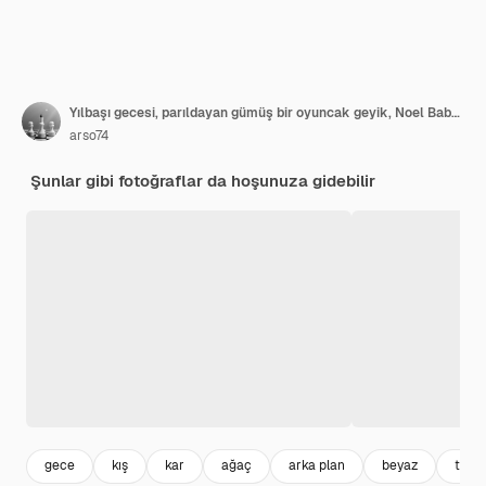
Yılbaşı gecesi, parıldayan gümüş bir oyuncak geyik, Noel Baba'yı hediyelerle kızakla taşıyor
arso74
Şunlar gibi fotoğraflar da hoşunuza gidebilir
gece
kış
kar
ağaç
arka plan
beyaz
tatil