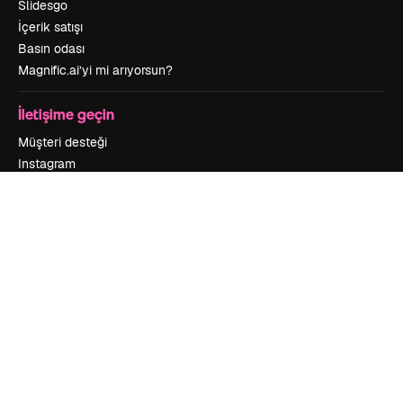
Slidesgo
İçerik satışı
Basın odası
Magnific.ai’yi mi arıyorsun?
İletişime geçin
Müşteri desteği
Instagram
YouTube
LinkedIn
TikTok
Discord
X
Reddit
Copyright © 2010-
2026
Freepik Company S.L.U.
Her hakkı saklıdır
.