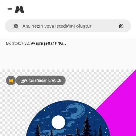
Magnific
Close menu
Görünt
Ev
/
Stok
/
PSD
/
Ay ışığı şeffaf PNG …
AI tarafından üretildi
Premium