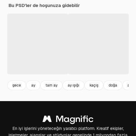
Bu PSD'ler de hoşunuza gidebilir
gece
ay
tam ay
ay ışığı
kaçış
doğa
ağaç
En iyi işlerini yöneteceğin yaratıcı platform. Kreatif ekipler,
işletmeler, ajanslar ve stüdyolar genelinde 1 milyondan fazla