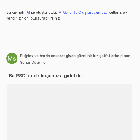
Bu kaynak
AI
ile oluşturuldu.
AI Görüntü Oluşturucumuzu
kullanarak
kendinizinkini oluşturabilirsiniz.
Buğday ve bordo cesaret giyen güzel bir kız şeffaf arka planda izole edilmiş
Sehar Designer
Bu PSD'ler de hoşunuza gidebilir