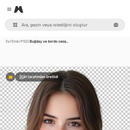
Magnific
Close menu
Görünt
Ev
/
Stok
/
PSD
/
Buğday ve bordo cesa…
AI tarafından üretildi
Premium