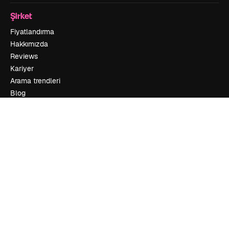
Şirket
Fiyatlandırma
Hakkımızda
Reviews
Kariyer
Arama trendleri
Blog
Olaylar
Slidesgo
İçerik satışı
Basın odası
Magnific.ai’yi mi arıyorsun?
İletişime geçin
Müşteri desteği
Instagram
YouTube