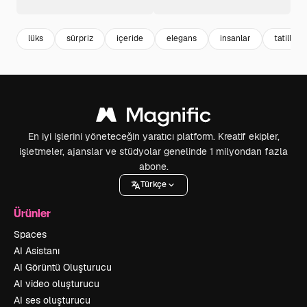
lüks
sürpriz
içeride
elegans
insanlar
tatiller
En iyi işlerini yöneteceğin yaratıcı platform. Kreatif ekipler,
işletmeler, ajanslar ve stüdyolar genelinde 1 milyondan fazla
abone.
Türkçe
Ürünler
Spaces
AI Asistanı
AI Görüntü Oluşturucu
AI video oluşturucu
AI ses oluşturucu