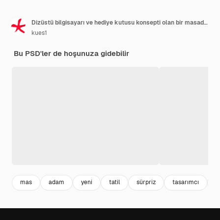
Dizüstü bilgisayarı ve hediye kutusu konsepti olan bir masada genç çılgın grafik tasarımcı
kues1
Bu PSD'ler de hoşunuza gidebilir
mas
adam
yeni
tatil
sürpriz
tasarımcı
i