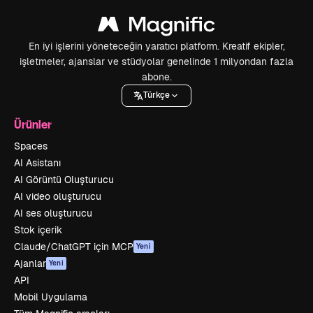
En iyi işlerini yöneteceğin yaratıcı platform. Kreatif ekipler,
işletmeler, ajanslar ve stüdyolar genelinde 1 milyondan fazla
abone.
Türkçe
Ürünler
Spaces
AI Asistanı
AI Görüntü Oluşturucu
AI video oluşturucu
AI ses oluşturucu
Stok içerik
Claude/ChatGPT için MCP
Yeni
Ajanlar
Yeni
API
Mobil Uygulama