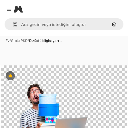
Magnific
Close menu
Görünt
Ev
/
Stok
/
PSD
/
Dizüstü bilgisayarı …
Premium