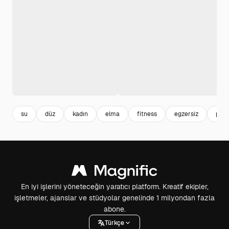
su
düz
kadın
elma
fitness
egzersiz
post
En iyi işlerini yöneteceğin yaratıcı platform. Kreatif ekipler,
işletmeler, ajanslar ve stüdyolar genelinde 1 milyondan fazla
abone.
Türkçe