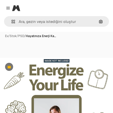
Magnific
Close menu
Görünt
Ev
/
Stok
/
PSD
/
Hayatınıza Enerji Ka…
Premium