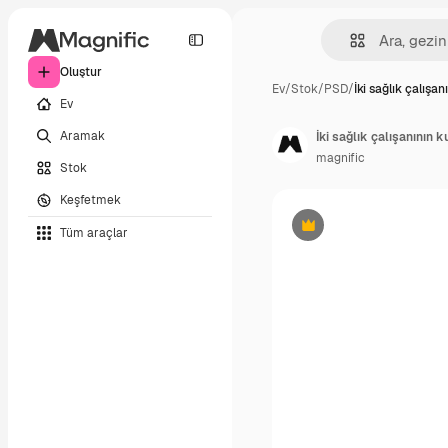
Oluştur
Ev
/
Stok
/
PSD
/
İki sağlık çalışan
Ev
Aramak
İki sağlık çalışanının k
magnific
Stok
Keşfetmek
Tüm araçlar
Premium