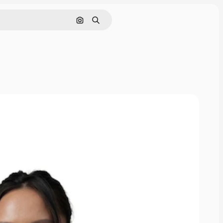
Görüntüyle ara
Aramak