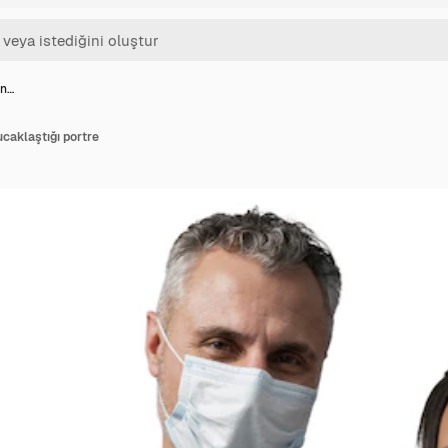
ın…
ucaklaştığı portre