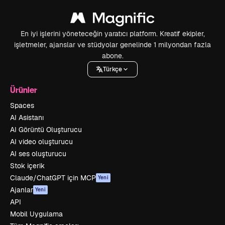
En iyi işlerini yöneteceğin yaratıcı platform. Kreatif ekipler,
işletmeler, ajanslar ve stüdyolar genelinde 1 milyondan fazla
abone.
Türkçe
Ürünler
Spaces
AI Asistanı
AI Görüntü Oluşturucu
AI video oluşturucu
AI ses oluşturucu
Stok içerik
Claude/ChatGPT için MCP
Yeni
Ajanlar
Yeni
API
Mobil Uygulama