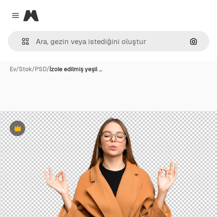
Magnific
Close menu
Görünt
Ev
/
Stok
/
PSD
/
İzole edilmiş yeşil …
Premium