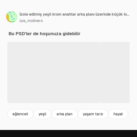
İzole edilmiş yeşil krom anahtar arka planı üzerinde küçük kız, eliyle ağzını kapatarak mutlu ve gülümsüyor
luis_molinero
Bu PSD'ler de hoşunuza gidebilir
eğlenceli
yeşil
arka plan
yaşam tarzı
hayat
el