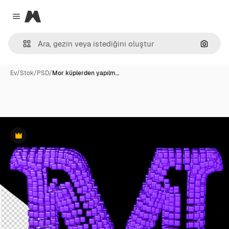
Magnific
Close menu
Görünt
Ev
/
Stok
/
PSD
/
Mor küplerden yapılm…
Premium