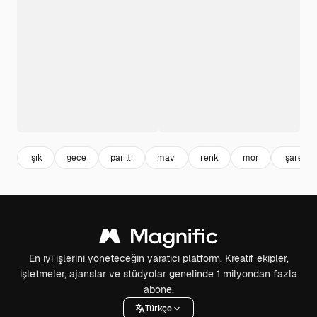
ışık
gece
parıltı
mavi
renk
mor
işarettir
En iyi işlerini yöneteceğin yaratıcı platform. Kreatif ekipler,
işletmeler, ajanslar ve stüdyolar genelinde 1 milyondan fazla
abone.
Türkçe