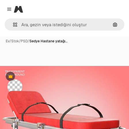
Magnific
Close menu
Görünt
Ev
/
Stok
/
PSD
/
Sedye Hastane yatağı…
Premium