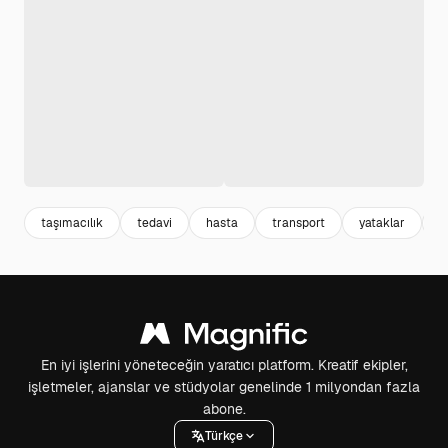
taşımacılık
tedavi
hasta
transport
yataklar
a
En iyi işlerini yöneteceğin yaratıcı platform. Kreatif ekipler,
işletmeler, ajanslar ve stüdyolar genelinde 1 milyondan fazla
abone.
Türkçe