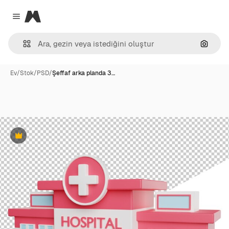
Magnific
Close menu
Görünt
Ev
/
Stok
/
PSD
/
Şeffaf arka planda 3…
Premium