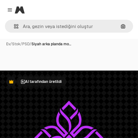
Magnific
Close menu
Görünt
Ev
/
Stok
/
PSD
/
Siyah arka planda mo…
AI tarafından üretildi
Premium