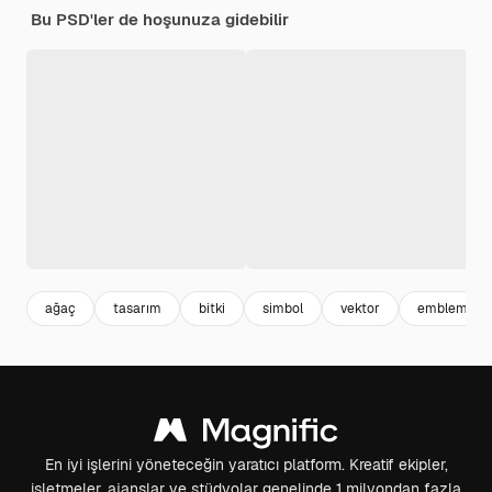
Bu PSD'ler de hoşunuza gidebilir
ağaç
tasarım
bitki
simbol
vektor
emblem
En iyi işlerini yöneteceğin yaratıcı platform. Kreatif ekipler,
işletmeler, ajanslar ve stüdyolar genelinde 1 milyondan fazla