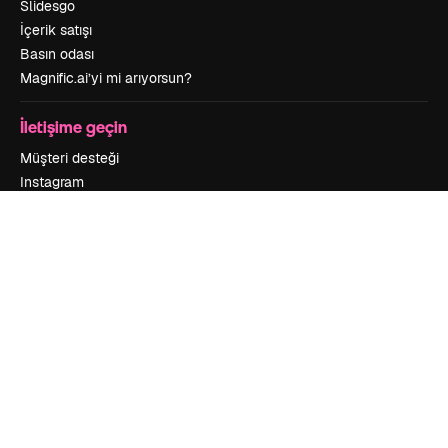
Slidesgo
İçerik satışı
Basın odası
Magnific.ai’yi mi arıyorsun?
İletişime geçin
Müşteri desteği
Instagram
YouTube
LinkedIn
TikTok
Discord
X
Reddit
Copyright © 2010-
2026
Freepik Company S.L.U.
Her hakkı saklıdır
.