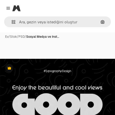
Magnific
Close menu
Görünt
Ev
/
Stok
/
PSD
/
Sosyal Medya ve Inst…
Premium