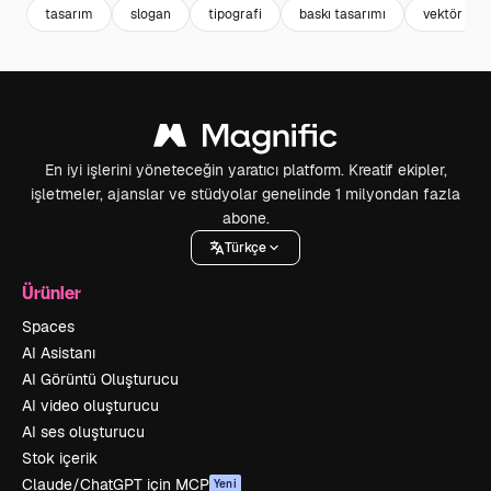
tasarım
slogan
tipografi
baskı tasarımı
vektör illü
En iyi işlerini yöneteceğin yaratıcı platform. Kreatif ekipler,
işletmeler, ajanslar ve stüdyolar genelinde 1 milyondan fazla
abone.
Türkçe
Ürünler
Spaces
AI Asistanı
AI Görüntü Oluşturucu
AI video oluşturucu
AI ses oluşturucu
Stok içerik
Claude/ChatGPT için MCP
Yeni