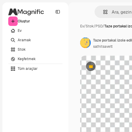
Oluştur
Ev
/
Stok
/
PSD
/
Taze portakal izo
Ev
Aramak
Taze portakal izole e
sathitsavett
Stok
Keşfetmek
Tüm araçlar
Premium