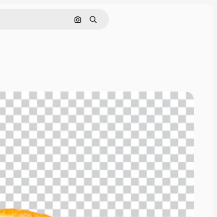
Görüntüyle ara
Aramak