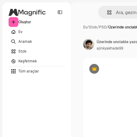
Oluştur
Ev
/
Stok
/
PSD
/
Üzerinde unclab
Ev
Aramak
Üzerinde unclable yazan
ajinkyakhade99
Stok
Keşfetmek
Tüm araçlar
Premium