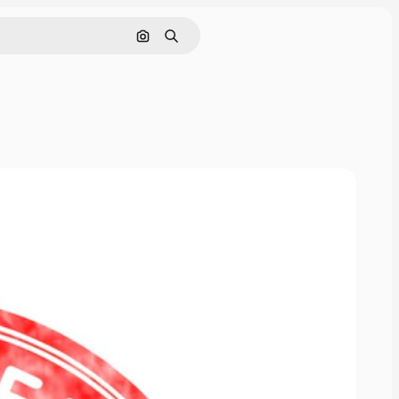
Görüntüyle ara
Aramak