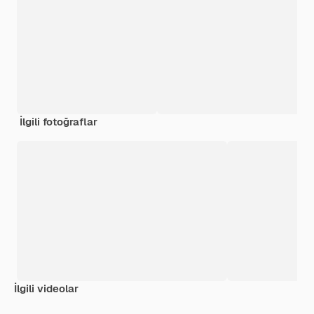
İlgili fotoğraflar
İlgili videolar
Premium
Premium
AI tarafından oluşturuldu
Premium
Premium
AI tarafınd