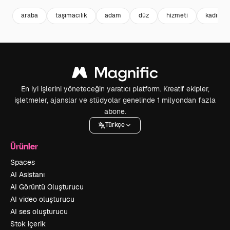
araba
taşımacılık
adam
düz
hizmeti
kadın
En iyi işlerini yöneteceğin yaratıcı platform. Kreatif ekipler,
işletmeler, ajanslar ve stüdyolar genelinde 1 milyondan fazla
abone.
Türkçe
Ürünler
Spaces
AI Asistanı
AI Görüntü Oluşturucu
AI video oluşturucu
AI ses oluşturucu
Stok içerik