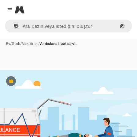
Magnific
Close menu
Görünt
Ev
/
Stok
/
Vektörler
/
Ambulans tıbbi servi…
Premium