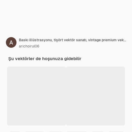
Baskı illüstrasyonu, tişört vektör sanatı, vintage premium vektör için sloganlı tişört grafik tipografisi
arichoirul06
Şu vektörler de hoşunuza gidebilir