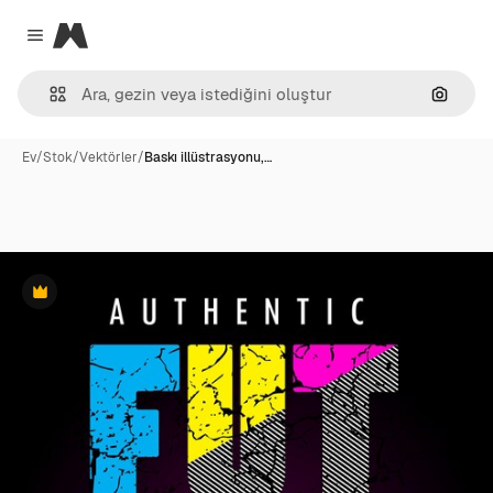
Magnific
Close menu
Görünt
Ev
/
Stok
/
Vektörler
/
Baskı illüstrasyonu,…
Premium