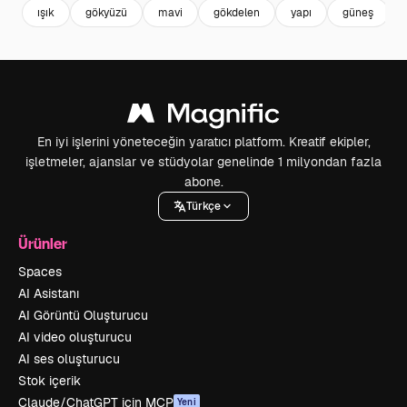
ışık
gökyüzü
mavi
gökdelen
yapı
güneş
En iyi işlerini yöneteceğin yaratıcı platform. Kreatif ekipler,
işletmeler, ajanslar ve stüdyolar genelinde 1 milyondan fazla
abone.
Türkçe
Ürünler
Spaces
AI Asistanı
AI Görüntü Oluşturucu
AI video oluşturucu
AI ses oluşturucu
Stok içerik
Claude/ChatGPT için MCP
Yeni