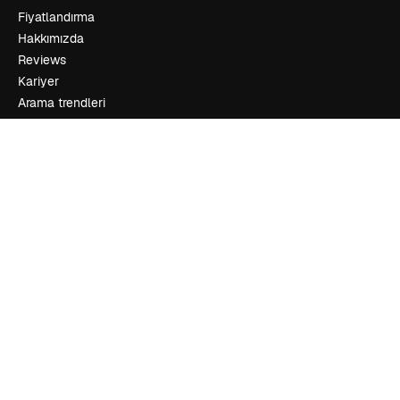
Fiyatlandırma
Hakkımızda
Reviews
Kariyer
Arama trendleri
Blog
Olaylar
Slidesgo
İçerik satışı
Basın odası
Magnific.ai’yi mi arıyorsun?
İletişime geçin
Müşteri desteği
Instagram
YouTube
LinkedIn
TikTok