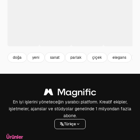
doğa
yeni
sanat
parlak
çiçek
elegans
t
En iyi işlerini yöneteceğin yaratıcı platform. Kreatif ekipler,
işletmeler, ajanslar ve stüdyolar genelinde 1 milyondan fazla
abone.
Türkçe
Ürünler