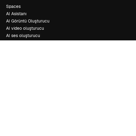
Spaces
AI Asistanı
AI Görüntü Oluşturucu
AI video oluşturucu
AI ses oluşturucu
Stok içerik
Claude/ChatGPT için MCP
Yeni
Ajanlar
Yeni
API
Mobil Uygulama
Tüm Magnific araçları
Başlayın
Academy
Dokümantasyon
Destek
Kullanım Şartları
Gizlilik Politikası