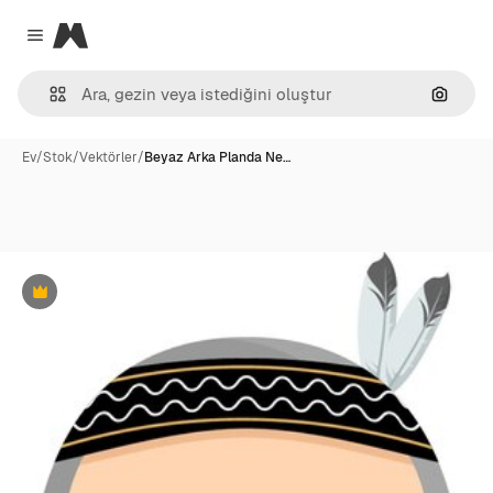
Magnific
Close menu
Görünt
Ev
/
Stok
/
Vektörler
/
Beyaz Arka Planda Ne…
Premium