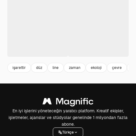
işarettir
düz
line
zaman
ekoloji
çevre
yu
En iyi işlerini yöneteceğin yaratıcı platform. Kreatif ekipler,
işletmeler, ajanslar ve stüdyolar genelinde 1 milyondan fazla
abone.
Türkçe