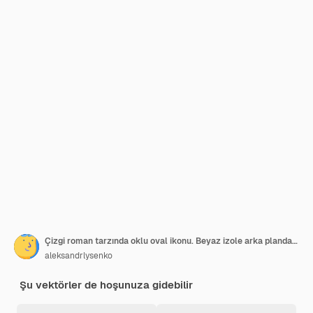
Çizgi roman tarzında oklu oval ikonu. Beyaz izole arka planda tutarlılık tekrarı vektör çizgi film illüstrasyonu. Yeniden yükleme döndürme iş konsepti sıçrama efekti
aleksandrlysenko
Şu vektörler de hoşunuza gidebilir