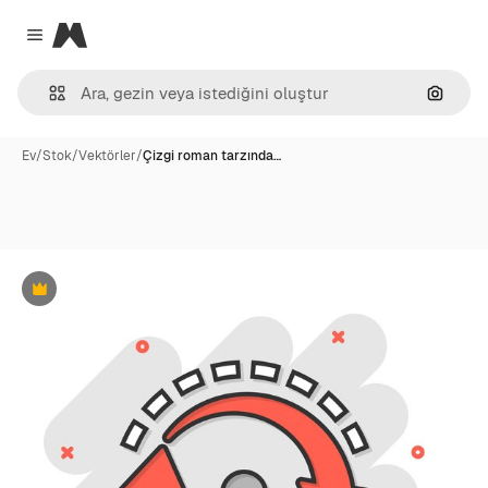
Magnific
Close menu
Görünt
Ev
/
Stok
/
Vektörler
/
Çizgi roman tarzında…
Premium