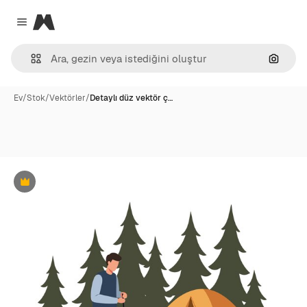
Magnific
Close menu
Görünt
Ev
/
Stok
/
Vektörler
/
Detaylı düz vektör ç…
Premium