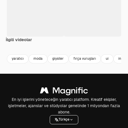
İlgili videolar
Premium
Premium
yaratıcı
moda
giysiler
fırça vuruşları
ui
insta
En iyi işlerini yöneteceğin yaratıcı platform. Kreatif ekipler,
işletmeler, ajanslar ve stüdyolar genelinde 1 milyondan fazla
abone.
Türkçe