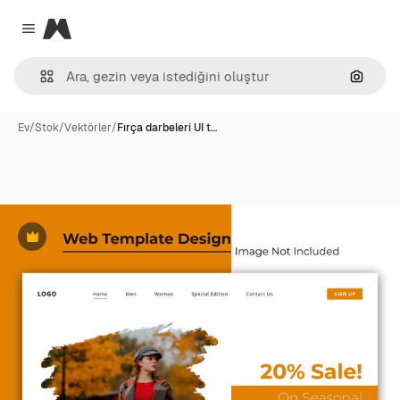
Magnific
Close menu
Görünt
Ev
/
Stok
/
Vektörler
/
Fırça darbeleri UI t…
Premium