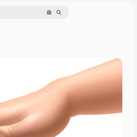
Görüntüyle ara
Aramak