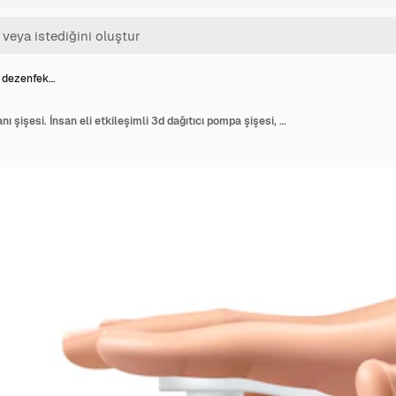
l dezenfek…
Gerçekçi el dezenfektanı şişesi. İnsan eli etkileşimli 3d dağıtıcı pompa şişesi, avuç içinde şeffaf dezenfektan jel damlası. Covid-19 ve grip virüsünden korunma posteri vektör tanıtım afişi