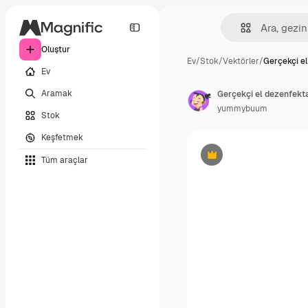
Oluştur
Ev
/
Stok
/
Vektörler
/
Gerçekçi e
Ev
Aramak
yummybuum
Stok
Keşfetmek
Tüm araçlar
Premium