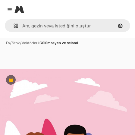
Magnific
Close menu
Görünt
Ev
/
Stok
/
Vektörler
/
Gülümseyen ve selaml…
Premium