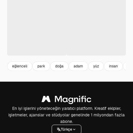
eğlenceli
park
doğa
adam
yüz
insan
çif
En iyi işlerini yöneteceğin yaratıcı platform. Kreatif ekipler,
işletmeler, ajanslar ve stüdyolar genelinde 1 milyondan fazla
abone.
Türkçe