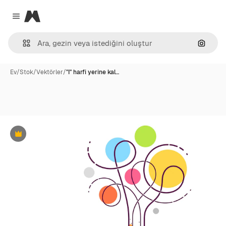
Magnific
Close menu
Görünt
Ev
/
Stok
/
Vektörler
/
"I" harfi yerine kal…
Premium