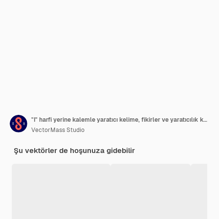
"I" harfi yerine kalemle yaratıcı kelime, fikirler ve yaratıcılık konsepti, özel yazı tipiyle yapılmış vektör kavramsal logo veya poster.
VectorMass Studio
Şu vektörler de hoşunuza gidebilir