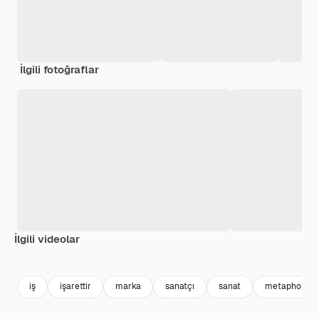
İlgili fotoğraflar
İlgili videolar
Premium
Premium
Premium
Premium
iş
işarettir
marka
sanatçı
sanat
metaphor