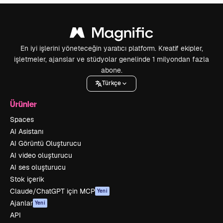
En iyi işlerini yöneteceğin yaratıcı platform. Kreatif ekipler,
işletmeler, ajanslar ve stüdyolar genelinde 1 milyondan fazla
abone.
Türkçe
Ürünler
Spaces
AI Asistanı
AI Görüntü Oluşturucu
AI video oluşturucu
AI ses oluşturucu
Stok içerik
Claude/ChatGPT için MCP
Yeni
Ajanlar
Yeni
API