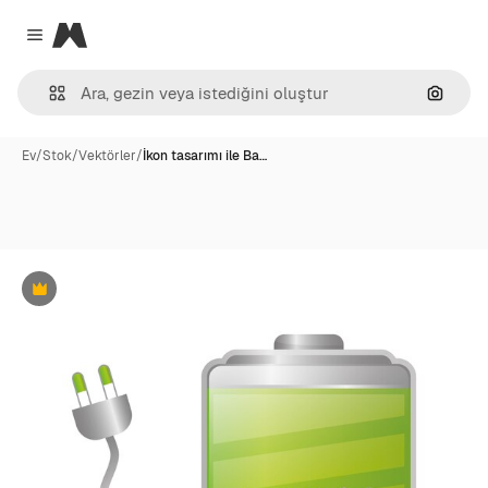
Magnific
Close menu
Görünt
Ev
/
Stok
/
Vektörler
/
İkon tasarımı ile Ba…
Premium