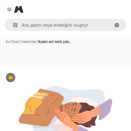
Magnific
Close menu
Görünt
Ev
/
Stok
/
Vektörler
/
Kadın sırt üstü yatı…
Premium