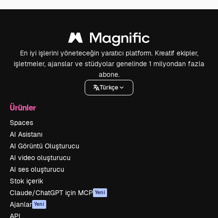
En iyi işlerini yöneteceğin yaratıcı platform. Kreatif ekipler,
işletmeler, ajanslar ve stüdyolar genelinde 1 milyondan fazla
abone.
Türkçe
Ürünler
Spaces
AI Asistanı
AI Görüntü Oluşturucu
AI video oluşturucu
AI ses oluşturucu
Stok içerik
Claude/ChatGPT için MCP
Yeni
Ajanlar
Yeni
API