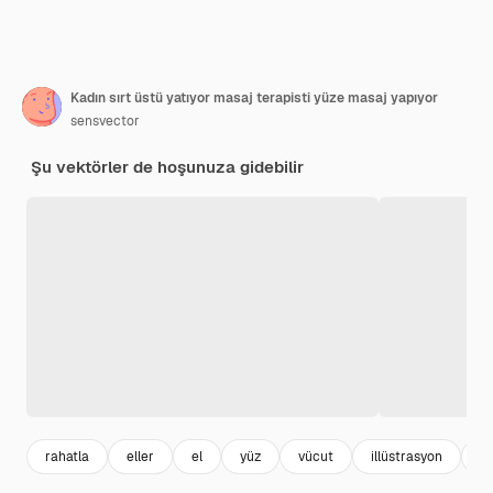
Kadın sırt üstü yatıyor masaj terapisti yüze masaj yapıyor
sensvector
Şu vektörler de hoşunuza gidebilir
rahatla
eller
el
yüz
vücut
illüstrasyon
ve